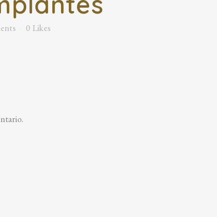
mplantes
ents
0
Likes
ntario.