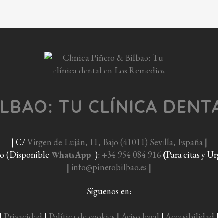
ILBAO: TU CLÍNICA DEN
| C/
Virgen de Luján, 11, Bajo (41011) Sevilla, España
|
no (Disponible
WhatsApp
):
+34 954 084 916
(
Para citas y U
|
info@pinerobilbao.es
|
Síguenos en:
|
Privacidad
|
Política de cookies
|
Aviso legal
|
Accesibilidad