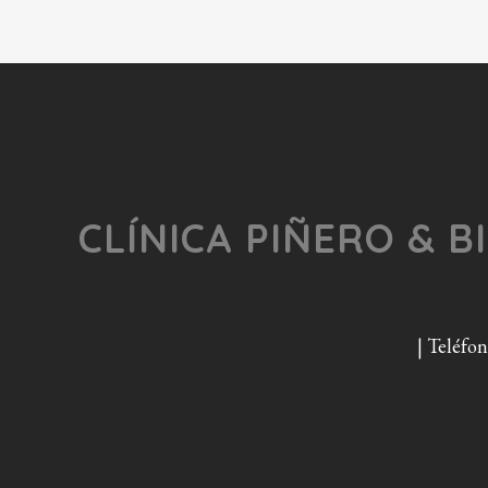
CLÍNICA PIÑERO & B
| Teléfo